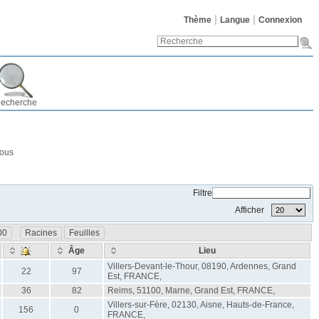
Thème
Langue
Connexion
echerche
ous
Filtre
Afficher
00
Racines
Feuilles
Âge
Lieu
Villers-Devant-le-Thour, 08190, Ardennes, Grand
22
97
Est, FRANCE,
36
82
Reims, 51100, Marne, Grand Est, FRANCE,
Villers-sur-Fère, 02130, Aisne, Hauts-de-France,
156
0
FRANCE,