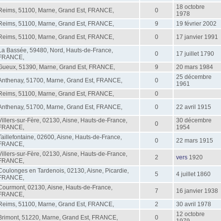
18 octobre
Reims, 51100, Marne, Grand Est, FRANCE,
0
1978
Reims, 51100, Marne, Grand Est, FRANCE,
9
19 février 2002
Reims, 51100, Marne, Grand Est, FRANCE,
0
17 janvier 1991
La Bassée, 59480, Nord, Hauts-de-France,
0
17 juillet 1790
FRANCE,
Gueux, 51390, Marne, Grand Est, FRANCE,
9
20 mars 1984
25 décembre
Anthenay, 51700, Marne, Grand Est, FRANCE,
0
1961
Reims, 51100, Marne, Grand Est, FRANCE,
0
Anthenay, 51700, Marne, Grand Est, FRANCE,
0
22 avril 1915
Villers-sur-Fère, 02130, Aisne, Hauts-de-France,
30 décembre
0
FRANCE,
1954
Taillefontaine, 02600, Aisne, Hauts-de-France,
0
22 mars 1915
FRANCE,
Villers-sur-Fère, 02130, Aisne, Hauts-de-France,
2
vers
1920
FRANCE,
Coulonges en Tardenois, 02130, Aisne, Picardie,
5
4 juillet 1860
FRANCE,
Courmont, 02130, Aisne, Hauts-de-France,
7
16 janvier 1938
FRANCE,
Reims, 51100, Marne, Grand Est, FRANCE,
2
30 avril 1978
12 octobre
Brimont, 51220, Marne, Grand Est, FRANCE,
0
1979