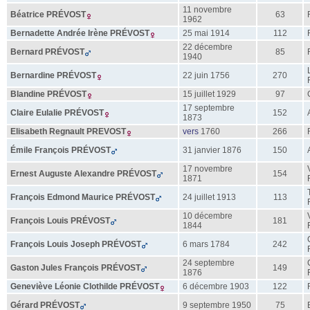
11 novembre
Béatrice
PRÉVOST
63
1962
Bernadette Andrée Irène
PRÉVOST
25 mai 1914
112
22 décembre
Bernard
PRÉVOST
85
1940
Bernardine
PRÉVOST
22 juin 1756
270
Blandine
PRÉVOST
15 juillet 1929
97
17 septembre
Claire Eulalie
PRÉVOST
152
1873
Elisabeth Regnault
PREVOST
vers
1760
266
Émile François
PRÉVOST
31 janvier 1876
150
17 novembre
Ernest Auguste Alexandre
PRÉVOST
154
1871
François Edmond Maurice
PRÉVOST
24 juillet 1913
113
10 décembre
François Louis
PRÉVOST
181
1844
François Louis Joseph
PRÉVOST
6 mars 1784
242
24 septembre
Gaston Jules François
PRÉVOST
149
1876
Geneviève Léonie Clothilde
PRÉVOST
6 décembre 1903
122
Gérard
PRÉVOST
9 septembre 1950
75