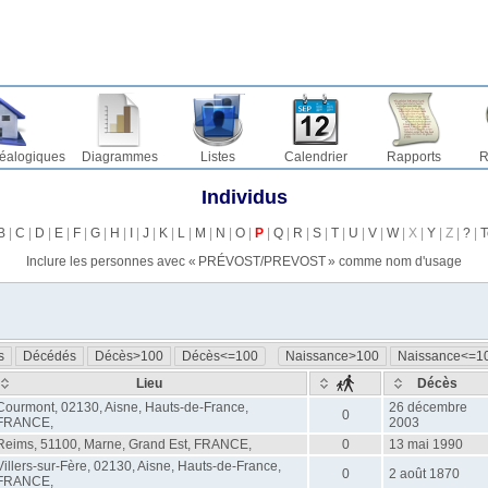
éalogiques
Diagrammes
Listes
Calendrier
Rapports
R
Individus
B
|
C
|
D
|
E
|
F
|
G
|
H
|
I
|
J
|
K
|
L
|
M
|
N
|
O
|
P
|
Q
|
R
|
S
|
T
|
U
|
V
|
W
| X |
Y
| Z |
?
|
T
Inclure les personnes avec «
PRÉVOST/PREVOST
» comme nom d'usage
s
Décédés
Décès>100
Décès<=100
Naissance>100
Naissance<=1
Lieu
Décès
Courmont, 02130, Aisne, Hauts-de-France,
26 décembre
0
FRANCE,
2003
Reims, 51100, Marne, Grand Est, FRANCE,
0
13 mai 1990
Villers-sur-Fère, 02130, Aisne, Hauts-de-France,
0
2 août 1870
FRANCE,