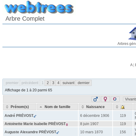
Arbre Complet
Arbres gén
A
|
premier
précédent
1
2
3
4
suivant
dernier
Affichage de 1 à 20 parmi 65
Vivant
Prénom(s)
Nom de famille
Naissance
André
PRÉVOST
6 décembre 1906
119
Antoinette Marie Isabelle
PRÉVOST
8 juin 1907
119
Auguste Alexandre
PRÉVOST
10 mars 1870
156