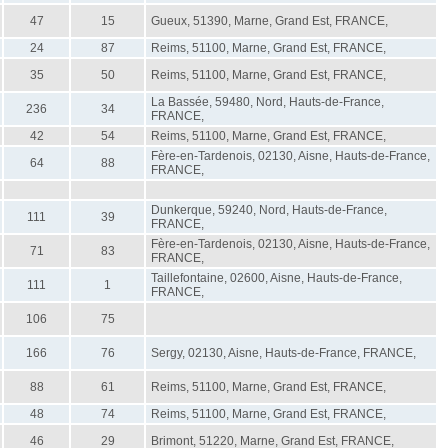
47
15
Gueux, 51390, Marne, Grand Est, FRANCE,
24
87
Reims, 51100, Marne, Grand Est, FRANCE,
35
50
Reims, 51100, Marne, Grand Est, FRANCE,
La Bassée, 59480, Nord, Hauts-de-France,
236
34
FRANCE,
42
54
Reims, 51100, Marne, Grand Est, FRANCE,
Fère-en-Tardenois, 02130, Aisne, Hauts-de-France,
64
88
FRANCE,
Dunkerque, 59240, Nord, Hauts-de-France,
111
39
FRANCE,
Fère-en-Tardenois, 02130, Aisne, Hauts-de-France,
71
83
FRANCE,
Taillefontaine, 02600, Aisne, Hauts-de-France,
111
1
FRANCE,
106
75
166
76
Sergy, 02130, Aisne, Hauts-de-France, FRANCE,
88
61
Reims, 51100, Marne, Grand Est, FRANCE,
48
74
Reims, 51100, Marne, Grand Est, FRANCE,
46
29
Brimont, 51220, Marne, Grand Est, FRANCE,